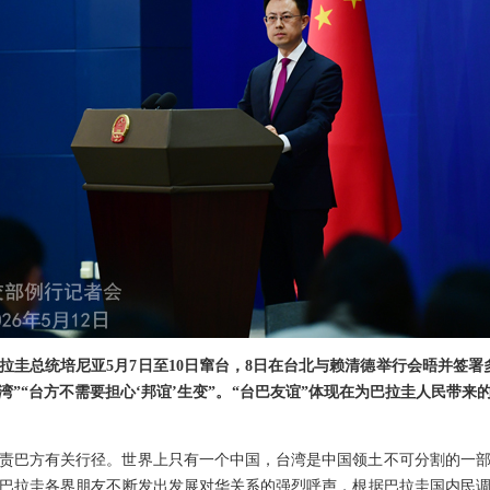
拉圭总统培尼亚5月7日至10日窜台，8日在台北与赖清德举行会晤并签署
湾”“台方不需要担心‘邦谊’生变”。“台巴友谊”体现在为巴拉圭人民带
责巴方有关行径。世界上只有一个中国，台湾是中国领土不可分割的一
巴拉圭各界朋友不断发出发展对华关系的强烈呼声，根据巴拉圭国内民