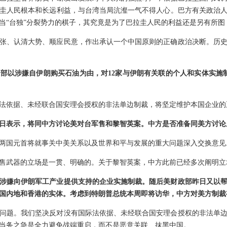
圭人民根本和长远利益，与台湾当局沆瀣一气不得人心。巴方有关政治
当“台独”分裂势力的棋子，其究竟是为了巴拉圭人民的利益还是另有所图
张、认清大势、顺应民意，作出承认一个中国原则的正确政治决断。历
部以涉嫌自伊朗购买石油为由，对12家与伊朗有关联的个人和实体实施
法依据、未经联合国安理会授权的非法单边制裁，将坚定维护本国企业的
日表示，将同中方讨论美对台军售和黎智英案。中方是否准备同美方讨论
两国元首将就事关中美关系以及世界和平与发展的重大问题深入交换意见
售武器的立场是一贯、明确的。关于黎智英案，中方此前已经多次阐明立
涉嫌向伊朗军工产业提供支持的企业实施制裁。随后美财政部昨日又以
国内地和香港的实体。考虑到特朗普总统本周即将访华，中方对美方制裁
问题。我们坚决反对没有国际法依据、未经联合国安理会授权的非法单
当务之急是全力避免战端重启，而不是恶意关联、抹黑中国。