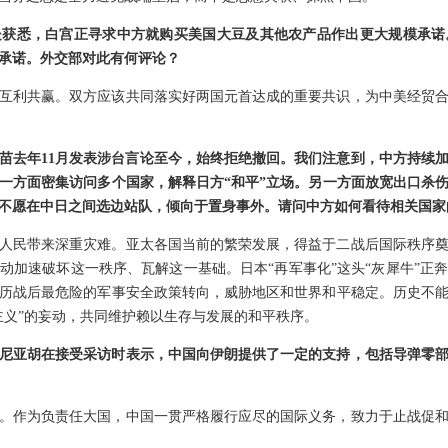
处获悉，白宫正寻求中方就购买美国大豆及其他农产品作出更大规模承诺
承诺。外交部对此有何评论？
互利共赢。双方应该共同落实好两国元首达成的重要共识，为中美经贸
苗去年11月发表涉台言论至今，始终拒绝撤回。我们注意到，中方持续加
一方面密集访问多个国家，解释日方“和平”立场。另一方面放宽出口杀
不愿在中日之间选边站队，倾向于置身事外。请问中方如何看待相关国家
人民带来深重灾难。亚太各国当前的繁荣发展，得益于二战后国际秩序
动加速破坏这一秩序、瓦解这一基础。日本“再军事化”这头“灰犀牛”正
历战后最危险的军事安全政策转向，威胁地区和世界和平稳定。历史不
主义”的妄动，共同维护赖以生存与发展的和平秩序。
尼亚胡在接受采访时表示，中国向伊朗提供了一定的支持，包括导弹零
。作为负责任大国，中国一贯严格履行应尽的国际义务，致力于止战促