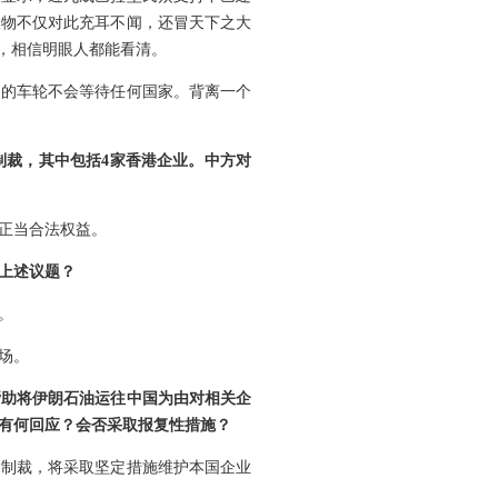
人物不仅对此充耳不闻，还冒天下之大
，相信明眼人都能看清。
史的车轮不会等待任何国家。背离一个
制裁，其中包括4家香港企业。中方对
正当合法权益。
上述议题？
。
场。
帮助将伊朗石油运往中国为由对相关企
有何回应？会否采取报复性措施？
边制裁，将采取坚定措施维护本国企业