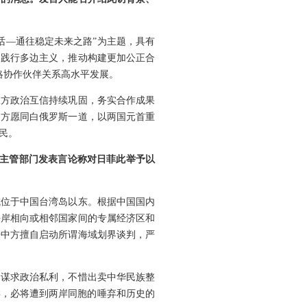
话—通往稳定未来之路”为主题，具有
，践行多边主义，推动构建更加公正合
略协作伙伴关系高水平发展。
双方政治互信持续巩固，务实合作成果
中方愿同白俄罗斯一道，以两国元首重
民。
事主管部门发表言论称对日菲此举予以
域位于中国台湾岛以东。根据中国国内
海岸相向或相邻国家间的专属经济区和
开中方擅自启动所谓海域划界谈判，严
了谋求政治私利，不惜出卖中华民族整
类，必将遭到两岸同胞的唾弃和历史的