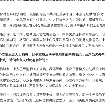
探讨全球经济治理、凝聚国际合作共识的重要平台。本届论坛以“务实对
坛活动，并会见俄方有关领导人。中方期待与各方加强沟通，增进互信
一道，落实好两国元首5月会晤达成的重要共识，推动中俄新时代全面战
略伙伴。近年来，在两国元首战略引领下，中白关系保持高水平运行。
席访问期间，将同白方领导人就中白关系和共同关心的问题交换意见。
深化互利合作，共同推动两国关系在高水平上持续向前发展，造福两国人
对外交部发言人日前关于日菲宣布启动海域划界谈判的表态，台湾当局外
权利。请问发言人对此有何评论？
界谈判，中方已经阐明有关立场。我愿重申，此次日菲拟探讨划界的海
的国际法，中方在上述海域拥有专属经济区和大陆架。根据《公约》，
则以协议划定。涉及台湾以东海域划界谈判，必须有中方参与。日菲绕
国际关系基本准则，严重侵害中方海洋权益，中方决不允许。
家领土主权和海洋权益，是两岸全体中国人的共同责任。民进党当局为
次暴露出，“台独”势力已经完全丧失民族立场，沦为彻头彻尾的民族败