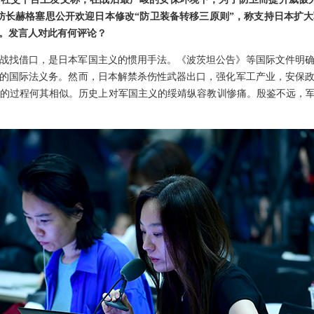
防长赫格塞思公开欢迎日本修改“防卫装备转移三原则”，称支持日本扩
。发言人对此有何评论？
战找借口，是日本军国主义的惯用手法。《波茨坦公告》等国际文件明
的国际法义务。然而，日本解禁杀伤性武器出口，强化军工产业，安保
的过程何其相似。历史上对军国主义的绥靖纵容教训惨痛。殷鉴不远，军