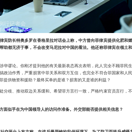
律宾防长特奥多罗在香格里拉对话会上称，中方曾向菲律宾提供化肥和
帮助都无济于事，不会改变马尼拉对中国的看法。他还称菲律宾在领土
涉华谬论。你刚才提到他的有关最新表态再次表明，此人完全不顾菲民
搞政治作秀，严重损害中菲关系和双方互信，也完全不符合菲国家和人
菲提供物资和援助？最终买单的是谁？损害的又是谁的利益？
处分歧、推动双边关系缓和。希望菲方言行一致，严格约束官员言行，
方面似乎在为中国领导人的访问作准备。外交部能否提供相关信息？
社交平台上发文称，在战后最严峻的安保环境下，为了防卫而提升威慑