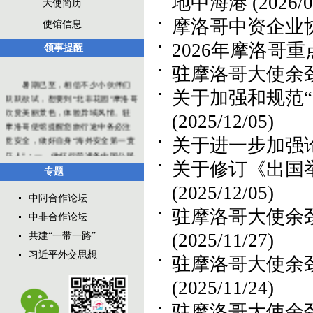
地中海港
(2026/0
大使简历
摩洛哥中资企业
使馆信息
2026年摩洛哥
领事提醒
驻摩洛哥大使余
暑期已至，相信不少小伙伴们
关于加强和规范
跃跃欲试，想要到“北非花园”摩洛哥
欣赏美丽景色，体验异域风情。驻
(2025/12/05)
摩洛哥使馆提醒您旅行途中务必注
意安全，做好自身“海外安全第一责
关于进一步加强
任人”：一、做好行前准备中国公民
可持护照免签入境摩洛哥。但免签
关于修订《出国
专题
不代表不需要相关入境材料，请您
(2025/12/05)
出发前准备好返程机票、酒店预订
中阿合作论坛
单、适量外币现金、旅行社订单
驻摩洛哥大使余
中非合作论坛
（如有）等，以便边检人员查验，
确保...
(2025/11/27)
共建“一带一路”
习近平外交思想
驻摩洛哥大使余
(2025/11/24)
驻摩洛哥大使余