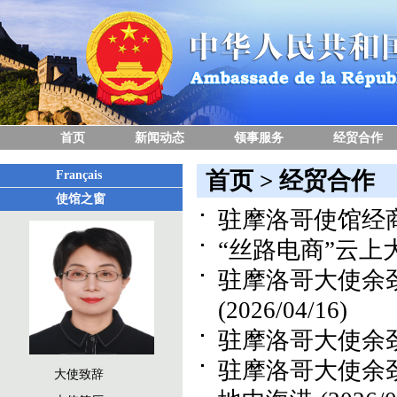
首页
新闻动态
领事服务
经贸合作
首页
>
经贸合作
Français
使馆之窗
驻摩洛哥使馆经
“丝路电商”云
驻摩洛哥大使余
(2026/04/16)
驻摩洛哥大使余
驻摩洛哥大使余
大使致辞