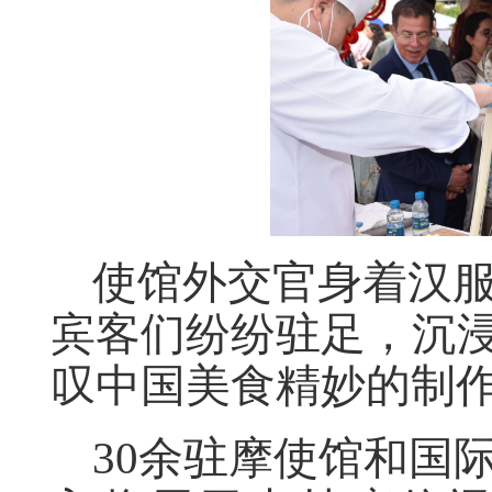
使馆外交官身着汉
宾客们纷纷驻足，沉浸
叹中国美食精妙的制
30余驻摩使馆和国