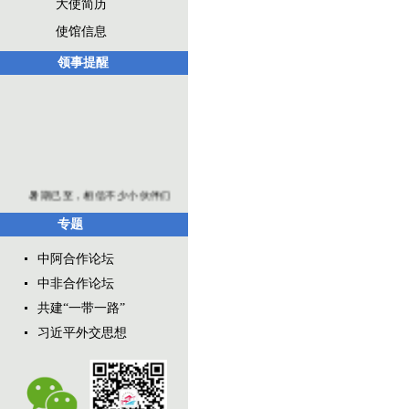
大使简历
使馆信息
领事提醒
暑期已至，相信不少小伙伴们
跃跃欲试，想要到“北非花园”摩洛哥
专题
欣赏美丽景色，体验异域风情。驻
摩洛哥使馆提醒您旅行途中务必注
中阿合作论坛
意安全，做好自身“海外安全第一责
任人”：一、做好行前准备中国公民
中非合作论坛
可持护照免签入境摩洛哥。但免签
共建“一带一路”
不代表不需要相关入境材料，请您
习近平外交思想
出发前准备好返程机票、酒店预订
单、适量外币现金、旅行社订单
（如有）等，以便边检人员查验，
确保...